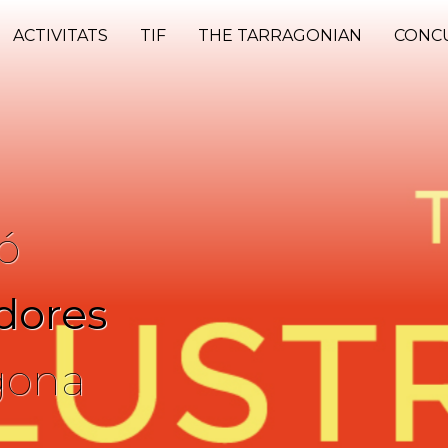
ACTIVITATS
TIF
THE TARRAGONIAN
CONC
ó
adores
gona