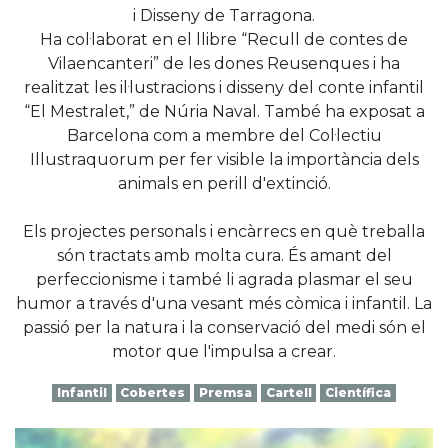
i Disseny de Tarragona.
Ha col·laborat en el llibre “Recull de contes de
Vilaencanteri” de les dones Reusenques i ha
realitzat les il·lustracions i disseny del conte infantil
“El Mestralet,” de Núria Naval. També ha exposat a
Barcelona com a membre del Col·lectiu
Illustraquorum per fer visible la importància dels
animals en perill d'extinció.
Els projectes personals i encàrrecs en què treballa
són tractats amb molta cura. És amant del
perfeccionisme i també li agrada plasmar el seu
humor a través d'una vesant més còmica i infantil. La
passió per la natura i la conservació del medi són el
motor que l'impulsa a crear.
Infantil
Cobertes
Premsa
Cartell
Científica