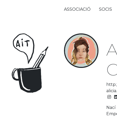
ASSOCIACIÓ
SOCIS
A
C
http
alic
Nací
Empe