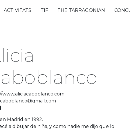
ACTIVITATS
TIF
THE TARRAGONIAN
CONC
licia
aboblanco
://www.aliciacaboblanco.com
ia.caboblanco@gmail.com
 en Madrid en 1992.
cé a dibujar de niña, y como nadie me dijo que lo