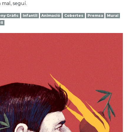
 mal, seguí.
ny Gràfic
Infantil
Animació
Cobertes
Premsa
Mural
ll