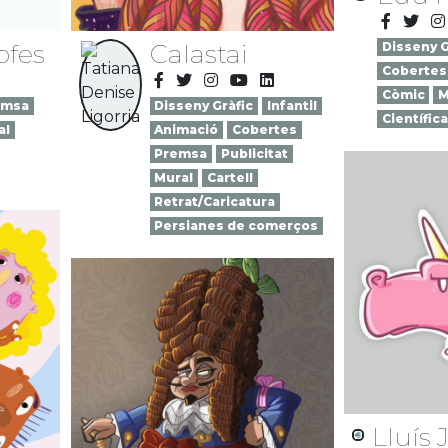
ofes
Calastai
Disseny G
Cobertes
Còmic
M
emsa
Disseny Gràfic
Infantil
Científica
al
Animació
Cobertes
Premsa
Publicitat
Mural
Cartell
Retrat/Caricatura
Persianes de comerços
Lluís