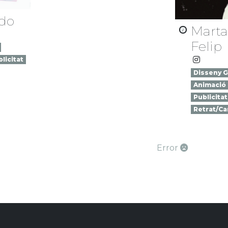
ado
Marta
Felip
licitat
Disseny G
Animació
Publicitat
Retrat/Ca
Error