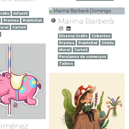
ràfic
Infantil
Marina Barberà
Premsa
Publicitat
ural
Cartell
Disseny Gràfic
Cobertes
Premsa
Publicitat
Còmic
Mural
Cartell
Persianes de comerços
Tallers
 Jiménez