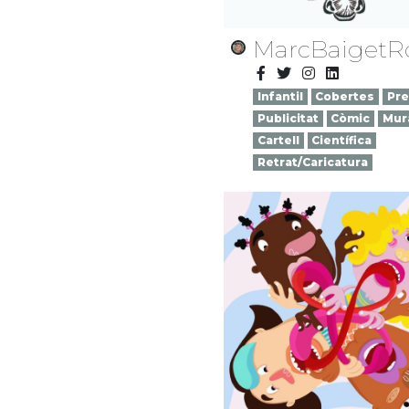
MarcBaigetR
Infantil
Cobertes
Pr
Publicitat
Còmic
Mur
Cartell
Científica
Retrat/Caricatura