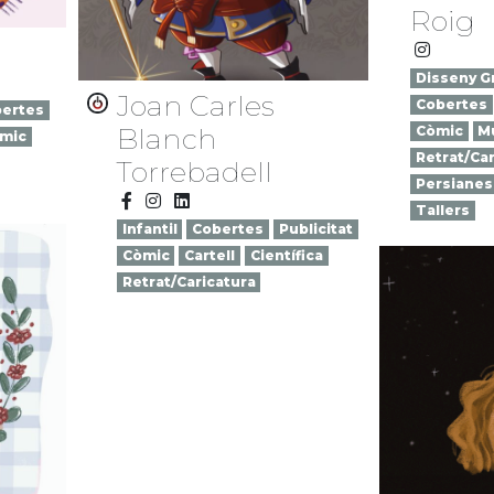
Roig
Disseny Gr
Joan Carles
Cobertes
ertes
Blanch
Còmic
M
mic
Retrat/Car
Torrebadell
Persianes
Tallers
Infantil
Cobertes
Publicitat
Còmic
Cartell
Científica
Retrat/Caricatura