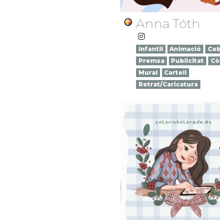
Anna Tóth
Infantil
Animació
Cob
Premsa
Publicitat
Cò
Mural
Cartell
Retrat/Caricatura