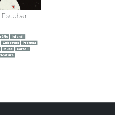
 Escobar
ràfic
Infantil
Cobertes
Premsa
Mural
Cartell
ricatura