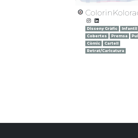
ColorinKolor
Disseny Gràfic
Infantil
Cobertes
Premsa
Pub
Còmic
Cartell
Retrat/Caricatura