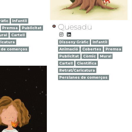
àfic
Infantil
Quesadu
Premsa
Publicitat
ural
Cartell
icatura
Disseny Gràfic
Infantil
 de comerços
Animació
Cobertes
Premsa
Publicitat
Còmic
Mural
Cartell
Científica
Retrat/Caricatura
Persianes de comerços