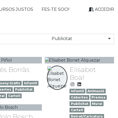
URSOS JUSTOS
FES-TE SOCI!
ACCEDIR
Publicitat
és Borràs
Elisabet
Boal
seny Gràfic
Infantil
bertes
Publicitat
Infantil
Animació
ral
Cartell
Cobertes
Premsa
Publicitat
Mural
Cartell
olo Bosch
Retrat/Caricatura