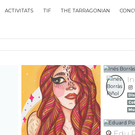
ACTIVITATS
TIF
THE TARRAGONIAN
CONC
In
Dis
Co
Mu
Edu P