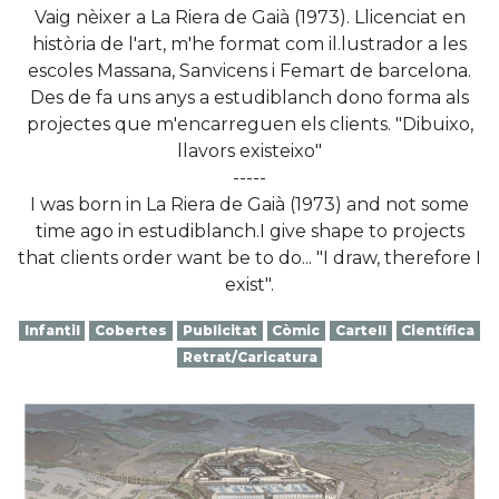
Vaig nèixer a La Riera de Gaià (1973). Llicenciat en
història de l'art, m'he format com il.lustrador a les
escoles Massana, Sanvicens i Femart de barcelona.
Des de fa uns anys a estudiblanch dono forma als
projectes que m'encarreguen els clients. "Dibuixo,
llavors existeixo"
-----
I was born in La Riera de Gaià (1973) and not some
time ago in estudiblanch.I give shape to projects
that clients order want be to do... "I draw, therefore I
exist".
Infantil
Cobertes
Publicitat
Còmic
Cartell
Científica
Retrat/Caricatura