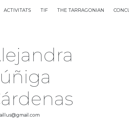
ACTIVITATS
TIF
THE TARRAGONIAN
CONC
lejandra
úñiga
árdenas
aillus@gmail.com