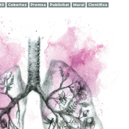
til
Cobertes
Premsa
Publicitat
Mural
Científica