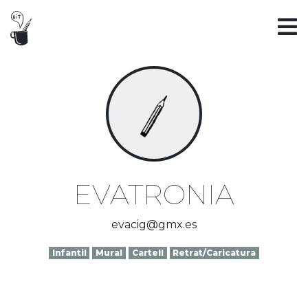
EVATRONIA
evacig@gmx.es
Infantil
Mural
Cartell
Retrat/Caricatura