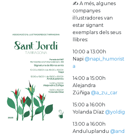
✍️ A més, algunes
companyes
il·lustradores van
estar signant
exemplars dels seus
llibres:
10:00 a 13:00h
Napi
@napi_humorist
a
14:00 a 15:00h
Alejandra
Zúñiga
@a_zu_car
15:00 a 16:00h
Yolanda Díaz
@yoldig
13:00 a 16:00h
Anduluplandu
@and