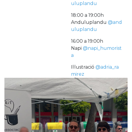
uluplandu
18:00 a 19:00h
Anduluplandu
@and
uluplandu
16:00 a 19:00h
Napi
@napi_humorist
a
Il·lustració
@adria_ra
mirez