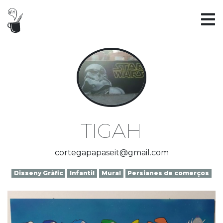
TIGAH
cortegapapaseit@gmail.com
Disseny Gràfic
Infantil
Mural
Persianes de comerços