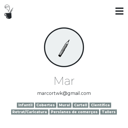
Mar
marcortwk@gmail.com
Infantil
Cobertes
Mural
Cartell
Científica
Retrat/Caricatura
Persianes de comerços
Tallers