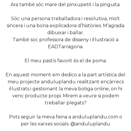
Ara també sóc mare del pinxupetit i la pinguita.
Sóc una persona treballadora i resolutiva, molt
sincera i una bona explicadora d’històries. M’agrada
dibuixar i ballar.
També soc professora de disseny i il·lustració a
EADTarragona.
El meu pastís favorit és el de poma.
En aquest moment em dedico a la part artística del
meu projecte anduluplandu realitzant encàrrecs
il·lustrats i gestionant la meva botiga online, on hi
venc producte propi. Mirem a veure si podem
treballar plegats?
Pots seguir la meva feina a anduluplandu.com o
per les xarxes socials: @anduluplandu