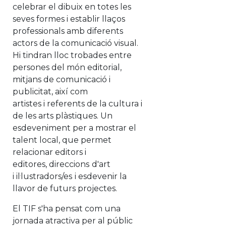
celebrar el dibuix en totes les
seves formes i establir llaços
professionals amb diferents
actors de la comunicació visual.
Hi tindran lloc trobades entre
persones del món editorial,
mitjans de comunicació i
publicitat, així com
artistes i referents de la cultura i
de les arts plàstiques. Un
esdeveniment per a mostrar el
talent local, que permet
relacionar editors i
editores, direccions
d'art
i il·lustradors/es
i esdevenir la
llavor de futurs projectes.
El TIF s'ha pensat com una
jornada atractiva per al públic