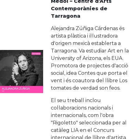
Mèdol – Centre d'Arts
Contemporànies de
Tarragona
Alejandra Zúñiga Cárdenas és
artista plàstica i il·lustradora
d'origen mexicà establerta a
Tarragona. Va estudiar Art en la
University of Arizona, els EUA.
Promotora de projectes d'acció
social, idea Contes que porta el
vent i és coautora del llibre Los
tomates de verdad son feos.
El seu treball inclou
col·laboracions nacionals i
internacionals, com l'obra
"Rigoletto" seleccionada per al
catàleg LIA en el Concurs
internacional de llibre d'artista.