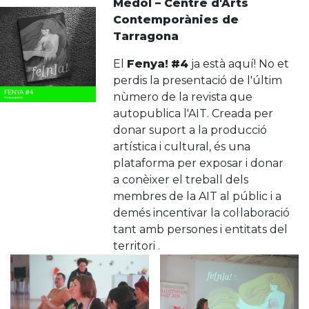
Mèdol – Centre d'Arts
Contemporànies de
Tarragona
El
Fenya!
#4
ja està aquí! No et
perdis la presentació de l'últim
nùmero de la revista que
autopublica l'AIT. Creada per
donar suport a la producció
artística i cultural, és una
plataforma per exposar i donar
a conèixer el treball dels
membres de la AIT al públic i a
demés incentivar la col·laboració
tant amb persones i entitats del
territori .