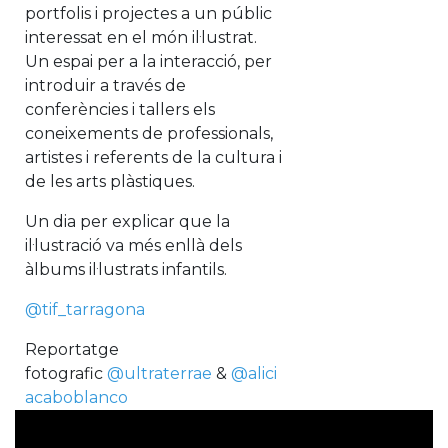
portfolis i projectes a un públic
interessat en el món il·lustrat.
Un espai per a la interacció, per
introduir a través de
conferències i tallers els
coneixements de professionals,
artistes i referents de la cultura i
de les arts plàstiques.
Un dia per explicar que la
il·lustració va més enllà dels
àlbums il·lustrats infantils.
@tif_tarragona
Reportatge
fotografic
@ultraterrae
&
@alici
acaboblanco