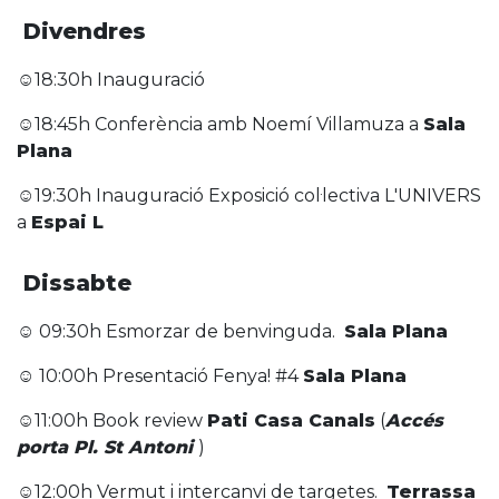
Divendres
☺18:30h Inauguració
☺18:45h Conferència amb Noemí Villamuza a
Sala
Plana
☺19:30h Inauguració Exposició col·lectiva L'UNIVERS
a
Espai L
Dissabte
☺ 09:30h Esmorzar de benvinguda.
Sala Plana
☺ 10:00h Presentació Fenya! #4
Sala Plana
☺11:00h Book review
Pati Casa Canals
(
Accés
porta Pl. St Antoni
)
☺12:00h Vermut i intercanvi de targetes.
Terrassa