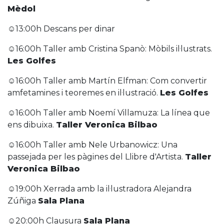
Mèdol
☺13:00h Descans per dinar
☺16:00h Taller amb Cristina Spanò: Mòbils il·lustrats.
Les Golfes
☺16:00h Taller amb Martín Elfman: Com convertir
amfetamines i teoremes en il·lustració.
Les Golfes
☺16:00h Taller amb Noemí Villamuza: La línea que
ens dibuixa.
Taller Veronica Bilbao
☺16:00h Taller amb Nele Urbanowicz: Una
passejada per les pàgines del Llibre d'Artista.
Taller
Veronica Bilbao
☺19:00h Xerrada amb la il·lustradora Alejandra
Zúñiga
Sala Plana
☺20:00h Clausura
Sala Plana