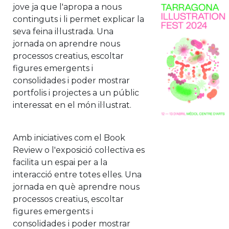
jove ja que l'apropa a nous
continguts i li permet explicar la
seva feina il·lustrada. Una
jornada on aprendre nous
processos creatius, escoltar
figures emergents i
consolidades i poder mostrar
portfolis i projectes a un públic
interessat en el món il·lustrat.
Amb iniciatives com el Book
Review o l'exposició col·lectiva es
facilita un espai per a la
interacció entre totes elles. Una
jornada en què
aprendre nous
processos creatius, escoltar
figures emergents i
consolidades
i poder mostrar