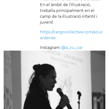
En el àmbit de l'il·lustració,
treballa principalment en el
camp de la il·lustració infantil i
juvenil.
https://cargocollective.com/azuc
ardenas
Instagram:
@a_zu_car