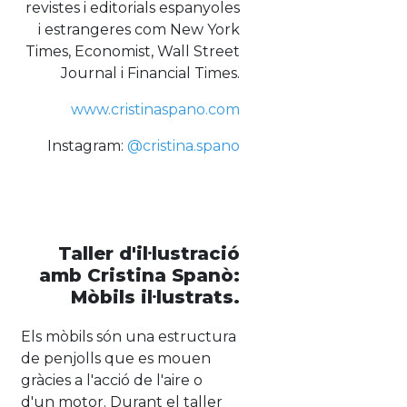
revistes i editorials espanyoles
i estrangeres com New York
Times, Economist, Wall Street
Journal i Financial Times.
www.cristinaspano.com
Instagram:
@cristina.spano
Taller d'il·lustració
amb Cristina Spanò:
Mòbils il·lustrats.
Els mòbils són una estructura
de penjolls que es mouen
gràcies a l'acció de l'aire o
d'un motor. Durant el taller